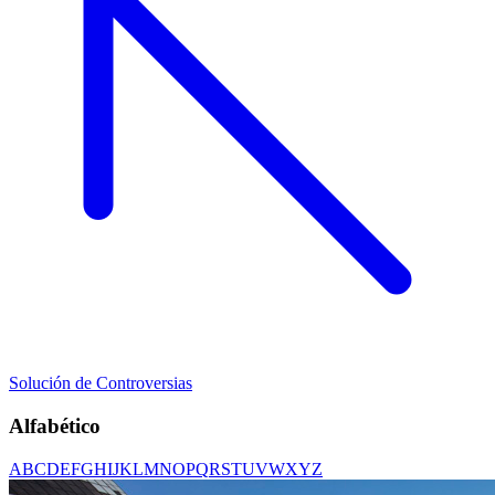
Solución de Controversias
Alfabético
A
B
C
D
E
F
G
H
I
J
K
L
M
N
O
P
Q
R
S
T
U
V
W
X
Y
Z