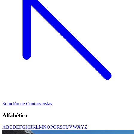
Solución de Controversias
Alfabético
A
B
C
D
E
F
G
H
I
J
K
L
M
N
O
P
Q
R
S
T
U
V
W
X
Y
Z